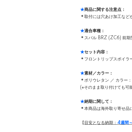
★
商品に関する注意点：
＊
取付には穴あけ加工など
★
適合車種：
＊
スバル BRZ (ZC6) 前期
★
セット内容：
＊
フロントリップスポイラー 
★
素材／カラー：
＊
ポリウレタン ／ カラー：
(※そのまま取り付けても可
★
納期に関して：
＊
本商品は海外取り寄せ品
【
目安となる納期：
4週間