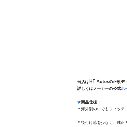
当店はHT Autosの正規
詳しくはメーカーの公式
ホ
★
商品仕様：
＊
海外製の中でもフィッテ
＊
後付け感を少なく、純正