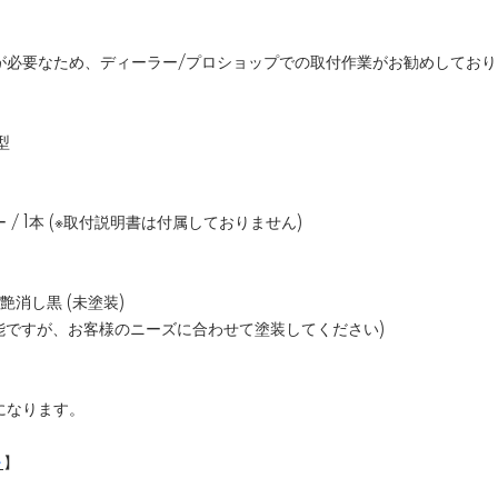
が必要なため、ディーラー/プロショップでの取付作業がお勧めしており
型
/ 1本 (※取付説明書は付属しておりません)
艶消し黒 (未塗装)
能ですが、お客様のニーズに合わせて塗装してください)
になります。
～
】