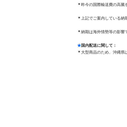
＊
昨今の国際輸送費の高騰
＊
上記でご案内している納
＊
納期は海外情勢等の影響で
★
国内配送に関して：
＊
大型商品のため、沖縄県