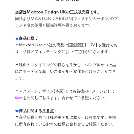
当店はMaxton Design UKの正規販売店です。
同社よりMAXTON CARBON(マクストンカーボン)のブ
ランド名の使用と販売許可を得ております。
★
商品仕様：
＊
Maxton Design社の商品は国際認証 [TUV] を受けてお
り、品質／フィッティングにおいて定評がございます。
＊
純正のスタイリングの良さを生かし、シンプルかつ上品
にスポーティな新しいスタイルへ変化を付けることができ
ます。
＊
マクストンデザイン(本家)では装着後のイメージとして、
動画
を公開しております。合わせてご参照ください。
★
商品に関する注意点：
＊
商品写真と同じ仕様のモデルに取り付け可能です。事前
に所有されているお車の仕様と合わせてご確認ください。