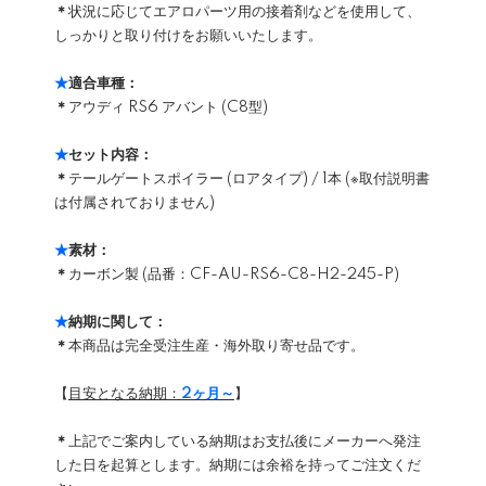
＊
状況に応じてエアロパーツ用の接着剤などを使用して、
しっかりと取り付けをお願いいたします。
★
適合車種：
＊
アウディ RS6 アバント (C8型)
★
セット内容：
＊
テールゲートスポイラー (ロアタイプ) / 1本 (※取付説明書
は付属されておりません)
★
素材：
＊
カーボン製 (品番：CF-AU-RS6-C8-H2-245-P)
★
納期に関して：
＊
本商品は完全受注生産・海外取り寄せ品です。
【
目安となる納期：
2ヶ月～
】
＊
上記でご案内している納期はお支払後にメーカーへ発注
した日を起算とします。納期には余裕を持ってご注文くだ