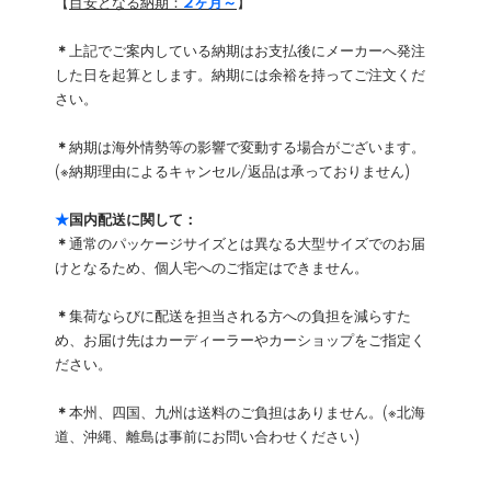
【
目安となる納期：
2ヶ月～
】
＊
上記でご案内している納期はお支払後にメーカーへ発注
した日を起算とします。納期には余裕を持ってご注文くだ
さい。
＊
納期は海外情勢等の影響で変動する場合がございます。
(※納期理由によるキャンセル/返品は承っておりません)
★
国内配送に関して：
＊
通常のパッケージサイズとは異なる大型サイズでのお届
けとなるため、個人宅へのご指定はできません。
＊
集荷ならびに配送を担当される方への負担を減らすた
め、お届け先はカーディーラーやカーショップをご指定く
ださい。
＊
本州、四国、九州は送料のご負担はありません。(※北海
道、沖縄、離島は事前にお問い合わせください)