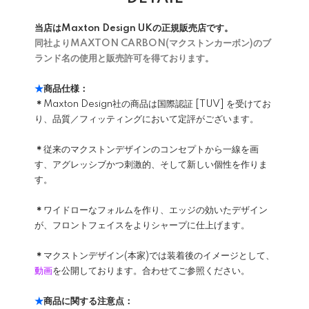
当店はMaxton Design UKの正規販売店です。
同社よりMAXTON CARBON(マクストンカーボン)のブ
ランド名の使用と販売許可を得ております。
★
商品仕様：
＊
Maxton Design社の商品は国際認証 [TUV] を受けてお
り、品質／フィッティングにおいて定評がございます。
＊
従来のマクストンデザインのコンセプトから一線を画
す、アグレッシブかつ刺激的、そして新しい個性を作りま
す。
＊
ワイドローなフォルムを作り、エッジの効いたデザイン
が、フロントフェイスをよりシャープに仕上げます。
＊
マクストンデザイン(本家)では装着後のイメージとして、
動画
を公開しております。合わせてご参照ください。
★
商品に関する注意点：