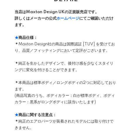
当店はMaxton Design UKの正規販売店です。
詳しくはメーカーの公式
ホームページ
にてご確認いただけ
ます。
★
商品仕様：
＊
Maxton Design社の商品は国際認証 [TUV] を受けてお
り、品質／フィッティングにおいて定評がございます。
＊
純正を生かしたデザインで、後付け感を少なくスタイリ
ングに変化を付けることができます。
＊
本商品は標準ボディ／ロングボディの2つに対応しており
ます。
(商品写真のうち、ボディカラー：白が標準ボディ、ボディ
カラー：黒系がロングボディに該当いたします)
★
商品に関する注意点：
＊
純正のエアロパーツが装着されたモデルには取り付けで
きません。