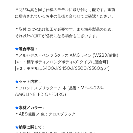
＊
商品写真と同じ仕様のモデルに取り付け可能です。事前
に所有されているお車の仕様と合わせてご確認ください。
＊
取付には穴あけ加工が必要です。また海外製品のため、
それ以外の加工が必要になる場合もございます。
★
適合車種：
＊
メルセデス・ベンツ Sクラス AMGライン (W223/前期)
[※１：標準ボディ／ロングボディの2タイプに適合可]
[※２：モデルはS400d/S450d/S500/S580など]
★
セット内容：
＊
フロントスプリッター / 1本 (品番：ME-S-223-
AMGLINE-FD1G+FD1RG)
★
素材／カラー：
＊
ABS樹脂 ／ 色：グロスブラック
★
納期に関して：