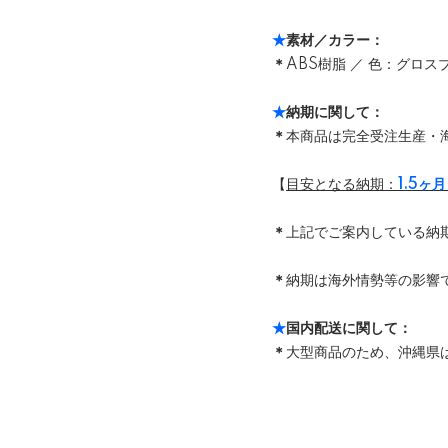
★
素材／カラー：
＊
ABS樹脂 ／ 色：グロス
★
納期に関して：
＊
本商品は完全受注生産・
【
目安となる納期：
1.5ヶ
＊
上記でご案内している納
＊
納期は海外情勢等の影響で
★
国内配送に関して：
＊
大型商品のため、沖縄県