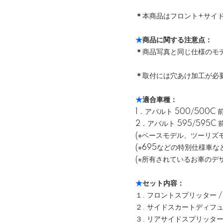
＊
本商品はフロント+サイ
★
商品に関する注意点：
＊
商品写真と同じ仕様のモ
＊
取付には穴あけ加工が必
★
適合車種：
1．アバルト 500/500C 
2．アバルト 595/595C
(※ベースモデル、ツーリズ
(※695などの特別仕様車
(※所有されているお車のデ
★
セット内容：
１. フロントスプリッター / 1
２. サイドスカートディフューザ
３. リアサイドスプリッター /