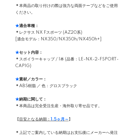
＊
本商品の取り付けの際は強力な両面テープなどをご使用
ください。
★
適合車種：
＊
レクサス NX Fスポーツ (AZ20系)
[適合モデル：NX350/NX350h/NX450h+]
★
セット内容：
＊
スポイラーキャップ / 1本 (品番：LE-NX-2-FSPORT-
CAP1G)
★
素材／カラー：
＊
ABS樹脂 ／ 色：グロスブラック
★
納期に関して：
＊
本商品は完全受注生産・海外取り寄せ品です。
【
目安となる納期：
1.5ヶ月～
】
＊
上記でご案内している納期はお支払後にメーカーへ発注