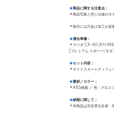
★
商品に関する注意点：
＊
商品写真と同じ仕様のモ
＊
取付には穴あけ加工が必
★
適合車種：
＊
マツダ CX-60 (KH/MK
[プレミアム スポーツ/モ
★
セット内容：
＊
サイドスカートディフューザー
★
素材／カラー：
＊
ABS樹脂 ／ 色：グロス
★
納期に関して：
＊
本商品は完全受注生産・