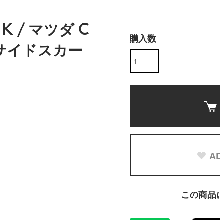
UK / マツダ C
購入数
) サイドスカー
AD
この商品