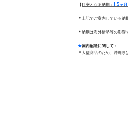
【
目安となる納期：
1.5ヶ
＊
上記でご案内している納
＊
納期は海外情勢等の影響で
★
国内配送に関して：
＊
大型商品のため、沖縄県