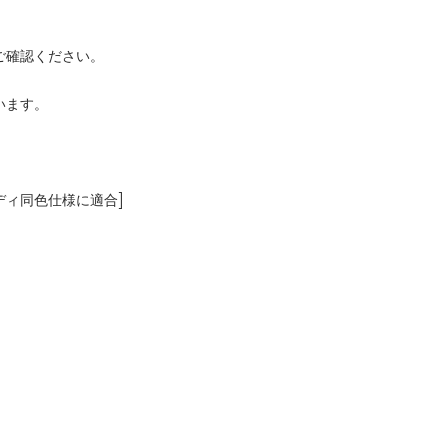
ご確認ください。
います。
ディ同色仕様に適合]