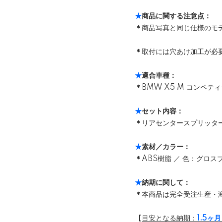
★
商品に関する注意点：
＊
商品写真と同じ仕様のモ
＊
取付には穴あけ加工が必
★
適合車種：
＊
BMW X5 M コンペティシ
★
セット内容：
＊
リアセンタースプリッター /
★
素材／カラー：
＊
ABS樹脂 ／ 色：グロス
★
納期に関して：
＊
本商品は完全受注生産・
【
目安となる納期：
1.5ヶ