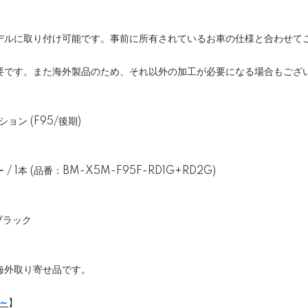
デルに取り付け可能です。事前に所有されているお車の仕様と合わせて
要です。また海外製品のため、それ以外の加工が必要になる場合もござ
ョン (F95/後期)
 1本 (品番：BM-X5M-F95F-RD1G+RD2G)
ブラック
海外取り寄せ品です。
月～
】