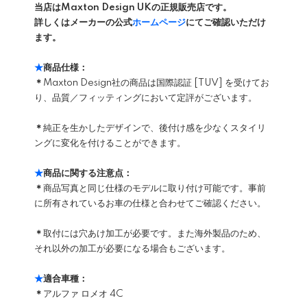
当店はMaxton Design UKの正規販売店です。
詳しくはメーカーの公式
ホームページ
にてご確認いただけ
ます。
★
商品仕様：
＊
Maxton Design社の商品は国際認証 [TUV] を受けてお
り、品質／フィッティングにおいて定評がございます。
＊
純正を生かしたデザインで、後付け感を少なくスタイリ
ングに変化を付けることができます。
★
商品に関する注意点：
＊
商品写真と同じ仕様のモデルに取り付け可能です。事前
に所有されているお車の仕様と合わせてご確認ください。
＊
取付には穴あけ加工が必要です。また海外製品のため、
それ以外の加工が必要になる場合もございます。
★
適合車種：
＊
アルファ ロメオ 4C