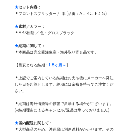
★
セット内容：
＊
フロントスプリッター / 1本 (品番：AL-4C-FD1G)
★
素材／カラー：
＊
ABS樹脂 ／ 色：グロスブラック
★
納期に関して：
＊
本商品は完全受注生産・海外取り寄せ品です。
【
目安となる納期：
1.5ヶ月～
】
＊
上記でご案内している納期はお支払後にメーカーへ発注
した日を起算とします。納期には余裕を持ってご注文くだ
さい。
＊
納期は海外情勢等の影響で変動する場合がございます。
(※納期理由によるキャンセル/返品は承っておりません)
★
国内配送に関して：
＊
大型商品のため、沖縄県は別途送料がかかります。その