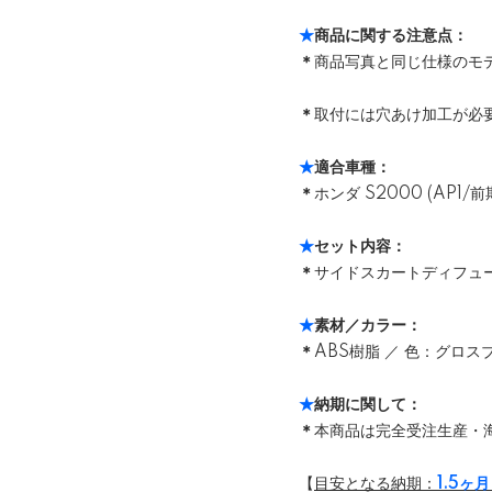
★
商品に関する注意点：
＊
商品写真と同じ仕様のモ
＊
取付には穴あけ加工が必
★
適合車種：
＊
ホンダ S2000 (AP1/前
★
セット内容：
＊
サイドスカートディフューザー
★
素材／カラー：
＊
ABS樹脂 ／ 色：グロス
★
納期に関して：
＊
本商品は完全受注生産・
【
目安となる納期：
1.5ヶ