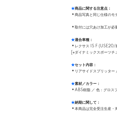
★
商品に関する注意点：
＊
商品写真と同じ仕様のモ
＊
取付には穴あけ加工が必
★
適合車種：
＊
レクサス IS F (USE20
[※ダイナミックスポーツチ
★
セット内容：
＊
リアサイドスプリッター / 左
★
素材／カラー：
＊
ABS樹脂 ／ 色：グロス
★
納期に関して：
＊
本商品は完全受注生産・