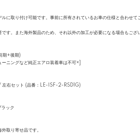
デルに取り付け可能です。事前に所有されているお車の仕様と合わせて
要です。また海外製品のため、それ以外の加工が必要になる場合もござ
/前期+後期)
ューニングなど純正エアロ装着車は不可×]
右セット (品番：LE-ISF-2-RSD1G)
ブラック
海外取り寄せ品です。