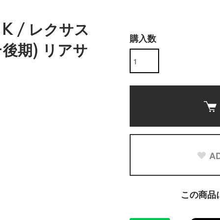
 UK / レクサス
購入数
期+後期) リアサ
AD
この商品