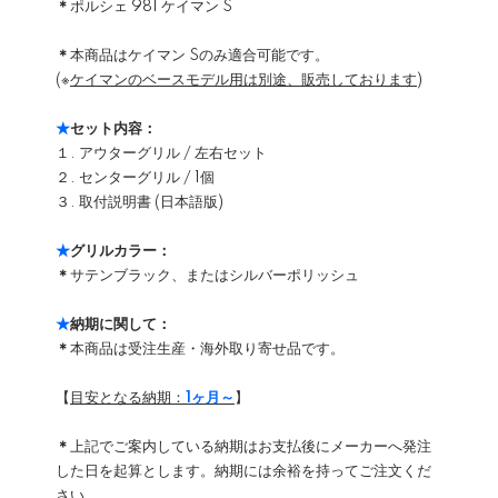
＊
ポルシェ 981 ケイマン S
＊
本商品はケイマン Sのみ適合可能です。
(※
ケイマンのベースモデル用は別途、販売しております
)
★
セット内容：
１. アウターグリル / 左右セット
２. センターグリル / 1個
３. 取付説明書 (日本語版)
★
グリルカラー：
＊
サテンブラック、またはシルバーポリッシュ
★
納期に関して：
＊
本商品は受注生産・海外取り寄せ品です。
【
目安となる納期：
1ヶ月～
】
＊
上記でご案内している納期はお支払後にメーカーへ発注
した日を起算とします。納期には余裕を持ってご注文くだ
さい。